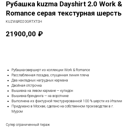
Рубашка kuzma Dayshirt 2.0 Work &
Romance серая текстурная шерсть
KUZW&RD20GRTXTSH
21900,00
₽
В корзину
Рубашка-оверширт из коллекции Work & Romance
Расслабленная посадка, спущенная линия плеча
Два накладных нагрудных кармана
Двойная отстрочка
Вышивка на левом кармане — купидон
Вышивка брендинга — на воротнике
Выполнена из фактурной текстурированной 100 % шерсти из Италии
Придумано в Москве, сделано на собственном производстве в г.
Муром
Супер ограниченный тираж