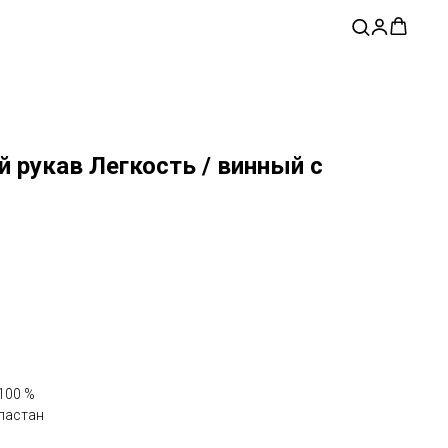
 рукав Легкость / винный с
100 %
эластан