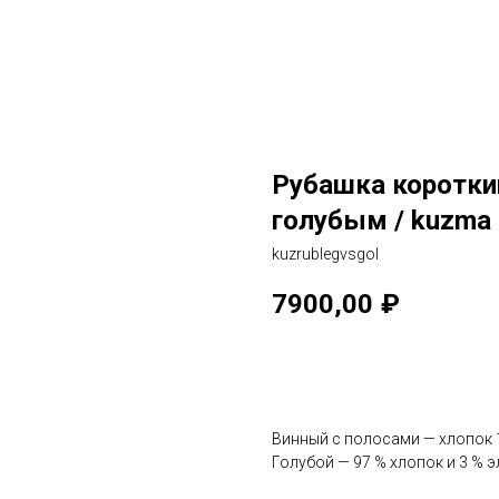
Рубашка короткий
голубым / kuzma
kuzrublegvsgol
7900,00
₽
В корзину
Винный с полосами — хлопок 
Голубой — 97 % хлопок и 3 % 