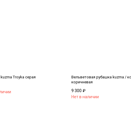
kuzma Troyka серая
Вельветовая рубашка kuzma / ко
коричневая
9 300
₽
аличии
Нет в наличии