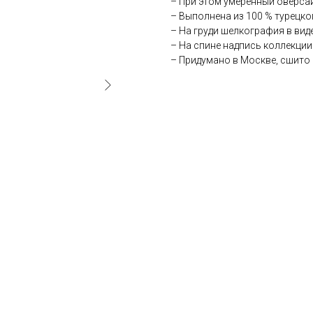
– При этом умеренный оверса
– Выполнена из 100 % турецко
– На груди шелкография в вид
– На спине надпись коллекции
– Придумано в Москве, сшито 