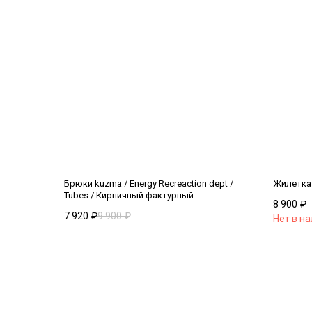
Брюки kuzma / Energy Recreaction dept /
Жилетка 
Tubes / Кирпичный фактурный
8 900
₽
7 920
₽
9 900
₽
Нет в н