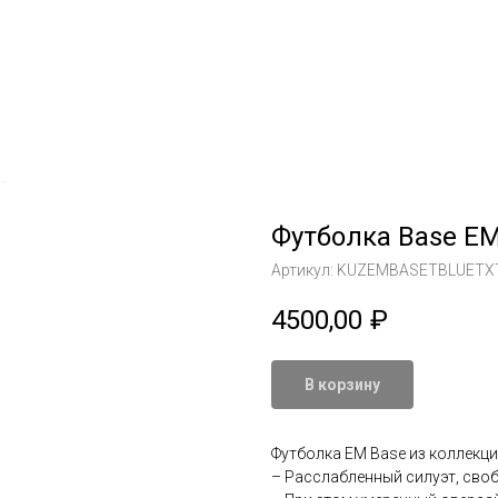
 Base EM голубая texted 270 gr
Футболка Base EM 
Артикул:
KUZEMBASETBLUETX
4500,00
₽
В корзину
Футболка EM Base из коллекци
– Расслабленный силуэт, сво