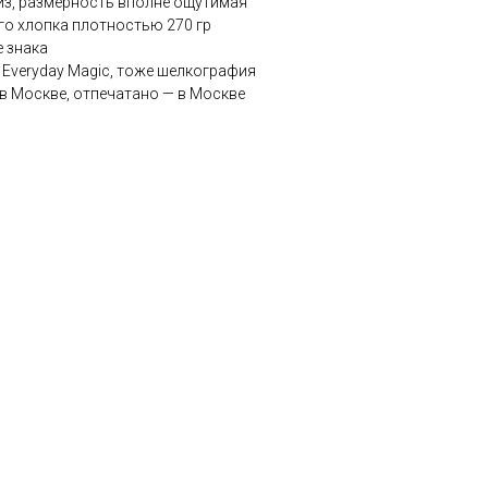
йз, размерность вполне ощутимая
го хлопка плотностью 270 гр
е знака
 Everyday Magic, тоже шелкография
в Москве, отпечатано — в Москве