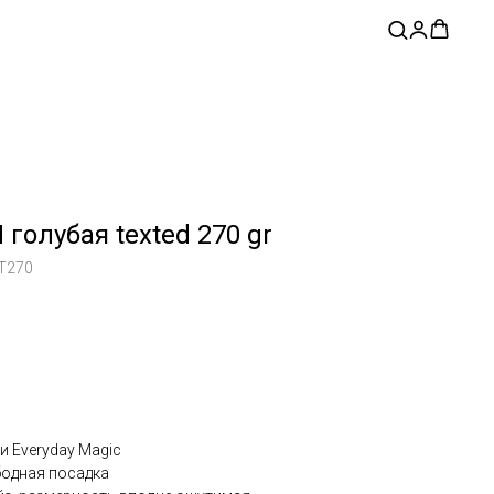
голубая texted 270 gr
T270
и Everyday Magic
бодная посадка