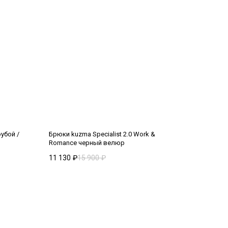
убой /
Брюки kuzma Specialist 2.0 Work &
Romance черный велюр
11 130
₽
15 900
₽