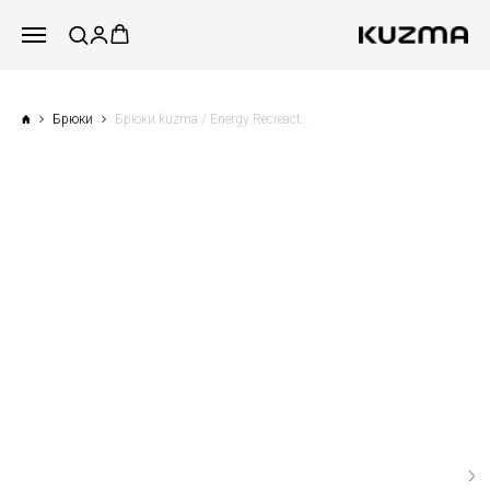
Брюки
Брюки kuzma / Energy Recreaction dept / Tubes / Кирпичный фактурный