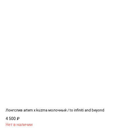
Лонгслив artem x kuzma молочный / to infiniti and beyond
4 500
₽
Нет в наличии