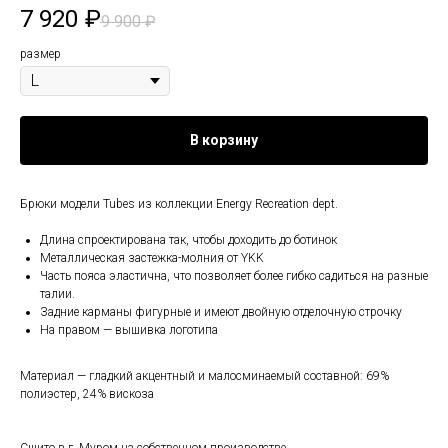
7 920
₽
9 900
₽
размер
В корзину
Брюки модели Tubes из коллекции Energy Recreation dept.
Длина спроектирована так, чтобы доходить до ботинок
Металлическая застежка-молния от YKK
Часть пояса эластична, что позволяет более гибко садиться на разные
талии.
Задние карманы фигурные и имеют двойную отделочную строчку
На правом — вышивка логотипа
Материал — гладкий акцентный и малосминаемый составной: 69%
полиэстер, 24% вискоза