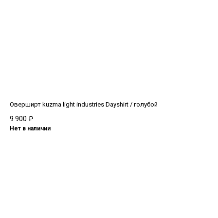
Оверширт kuzma light industries Dayshirt / голубой
9 900
₽
Нет в наличии