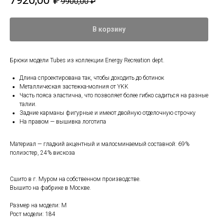
7920,00
₽
9900,00
₽
В корзину
Брюки модели Tubes из коллекции Energy Recreation dept.
Длина спроектирована так, чтобы доходить до ботинок
Металлическая застежка-молния от YKK
Часть пояса эластична, что позволяет более гибко садиться на разные
талии.
Задние карманы фигурные и имеют двойную отделочную строчку
На правом — вышивка логотипа
Материал — гладкий акцентный и малосминаемый составной: 69%
полиэстер, 24% вискоза
Сшито в г. Муром на собственном производстве.
Вышито на фабрике в Москве.
Размер на модели: M
Рост модели: 184