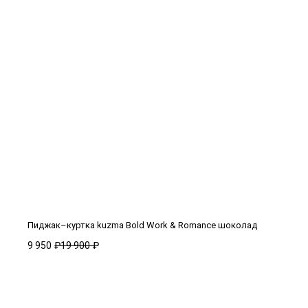
Пиджак–куртка kuzma Bold Work & Romance шоколад
9 950
₽
19 900
₽