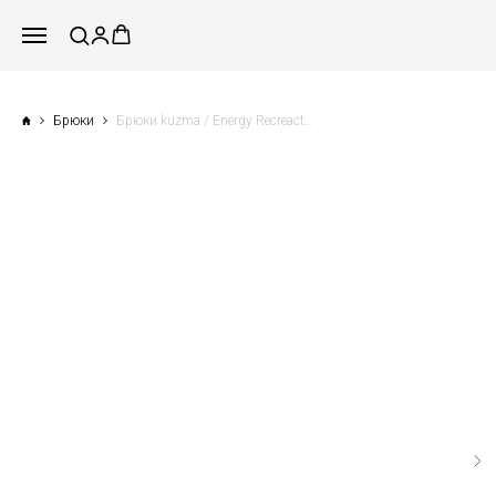
Брюки
Брюки kuzma / Energy Recreaction dept / Tubes / Кирпичный фактурный